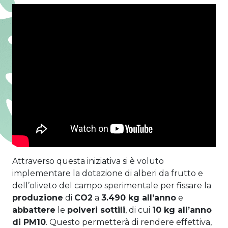
Attraverso questa iniziativa si è voluto
implementare la dotazione di alberi da frutto e
dell’oliveto del campo sperimentale per fissare la
produzione
di
CO2
a
3.490 kg all’anno
e
abbattere
le
polveri sottili
, di cui
10 kg all’anno
di PM10
. Questo permetterà di rendere effettiva,