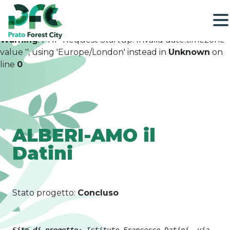
Warning
: PHP Request Startup: Invalid date.timezone
value '', using 'Europe/London' instead in
Unknown
on
line
0
ALBERI-AMO il
Datini
Stato progetto:
Concluso