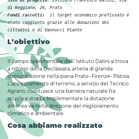
Sito di progetto
: Istituto Francesco Datini, via 
Fondi raccolti: 
 il target economico prefissato è 
stato raggiunto grazie alle donazioni dei 
cittadini e di Vannucci Piante
L’obiettivo
Il campo sperimentale dell’ Istituto Datini si trova
a ridosso della Declassata, arteria di grande
comunicazione nella piana Prato- Firenze- Pistoia.
L’appezzamento di terreno, a servizio del Tecnico
Agrario, costituisce una barriera naturale fra
scuola e strada. Implementare la dotazione
arborea va nella direzione del miglioramento
climatico e ambientale.
Cosa
abbiamo realizzato