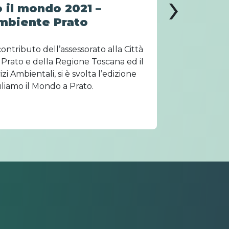
›
 il mondo 2021 –
mbiente Prato
 contributo dell’assessorato alla Città
Prato 
Prato e della Regione Toscana ed il
pianifica
zi Ambientali, si è svolta l’edizione
model
liamo il Mondo a Prato.
digitale c
svilupp
seguito