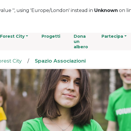
alue '', using 'Europe/London' instead in
Unknown
on li
 Forest City
Progetti
Dona
Partecipa
un
albero
rest City
Spazio Associazioni
/