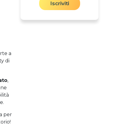
rte a
y di
ato
,
une
lità
e.
na per
orio!