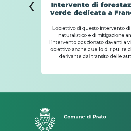
‹
Intervento di forestaz
verde dedicata a Fran
co alla
L’obiettivo di questo intervento di
 Prato. Un
naturalistico e di mitigazione 
aforma
l’intervento posizionato davanti a v
ostenere lo
obiettivo anche quello di ripulire dal
 nasce a
derivante dal transito delle a
nserisce
migliorare il benessere dei cittadin
realizzato dal Comune di Prato gra
Lions Club dell’area 
Comune di Prato