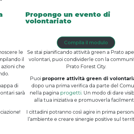
a
Propongo un evento di
volontariato
Compila il modulo
noscere le
Se stai pianificando attività green a Prato ape
mpilando il
volontari, puoi condividerle con la communit
 azioni che
Prato Forest City.
ndo.
Puoi
proporre attività green di volontari
mappa di
dopo una prima verifica da parte del Com
progetti.
ontari sarà
nella pagina
Un modo di dare visibi
alla tua iniziativa e promuoverla facilment
ciazione!
I cittadini potranno così agire in prima perso
l’ambiente e creare sinergie positive sul territ