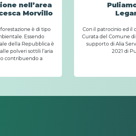
ione nell’area
Puliamo
cesca Morvillo
Lega
 forestazione è di tipo
Con il patrocinio ed il
ambientale. Essendo
Curata del Comune di 
iale della Repubblica è
supporto di Alia Servi
le polveri sottili l’aria
2021 di Pu
uto contribuendo a
i. L’intervento è stato
zie alla donazione dei
pratese.