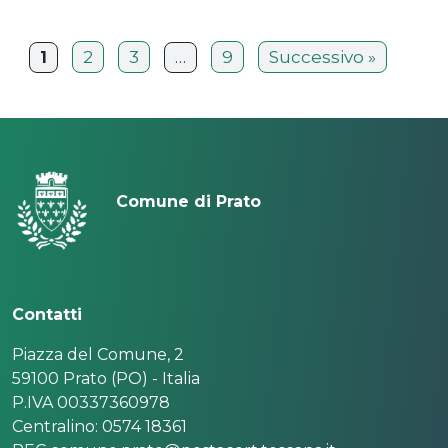
2
3
9
Successivo »
1
…
Comune di Prato
Contatti
Piazza del Comune, 2
59100 Prato (PO) - Italia
P.IVA 00337360978
Centralino: 0574 18361